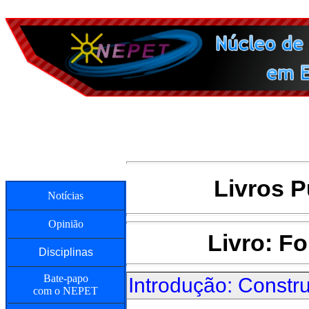
Livros 
Notícias
Opinião
Livro: F
Disciplinas
Bate-papo
Introdução: Constr
com o NEPET