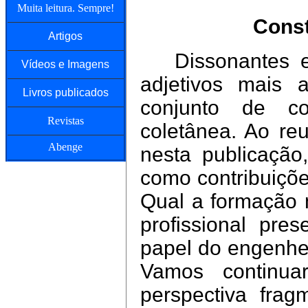
Muita leitura. Sempre!
Const
Artigos
Dissonantes e 
Vídeos e Imagens
adjetivos mais 
Livros publicados
conjunto de co
Revistas
coletânea. Ao reu
Abenge
nesta publicação
como contribuiçõe
Qual a formação 
profissional pre
papel do engenhe
Vamos continua
perspectiva fra