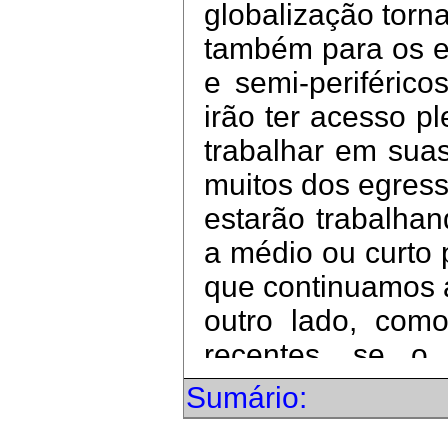
globalização torn
também para os es
e semi-periféric
irão ter acesso p
trabalhar em sua
muitos dos egres
estarão trabalha
a médio ou curto 
que continuamos 
outro lado, como
recentes, se o 
caminha a passos 
Sumário:
por que a preocu