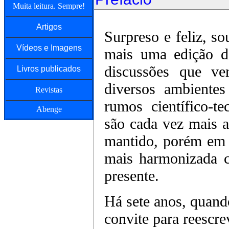
Muita leitura. Sempre!
Artigos
Surpreso e feliz, 
Vídeos e Imagens
mais uma edição de
discussões que v
Livros publicados
diversos ambientes
Revistas
rumos científico-
Abenge
são cada vez mais a
mantido, porém em
mais harmonizada c
presente.
Há sete anos, quando
convite para reescre