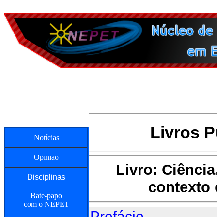
Livros 
Notícias
Opinião
Livro: Ciência
Disciplinas
contexto 
Bate-papo
com o NEPET
Prefácio